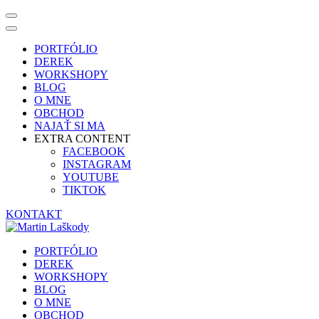
PORTFÓLIO
DEREK
WORKSHOPY
BLOG
O MNE
OBCHOD
NAJAŤ SI MA
EXTRA CONTENT
FACEBOOK
INSTAGRAM
YOUTUBE
TIKTOK
KONTAKT
Skočiť
na
Martin Laškody
PORTFÓLIO
obsah
DEREK
(stlačte
WORKSHOPY
Enter)
BLOG
O MNE
OBCHOD